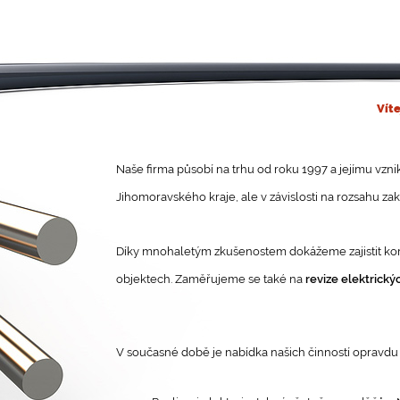
Víte
Naše firma působí na trhu od roku 1997 a jejímu vz
Jihomoravského kraje, ale v závislosti na rozsahu z
Díky mnohaletým zkušenostem dokážeme zajistit kom
objektech. Zaměřujeme se také na
revize elektrický
V současné době je nabídka našich činností opravdu 