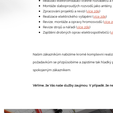
Realizaci elektroinstalací včetně rozvaděčů a 
Montáže slaboproudých rozvodů jako antény, in
Zpracování projektů a revizí (
více zde
)
Realizace elektrického vytápění (
více zde
)
Revize, montáže a opravy hromosvodů (
více 
Revize strojů a nářadí (
více zde
)
Zajištění drobných oprav elektrospotřebičů (
v
Našim zákazníkům nabízíme kromě komplexní realizace 
požadavkům se přizpůsobíme a zajistíme tak hladký pr
spokojeným zákazníkem.
Věříme, že Vás naše služby zaujmou. V případě, že n